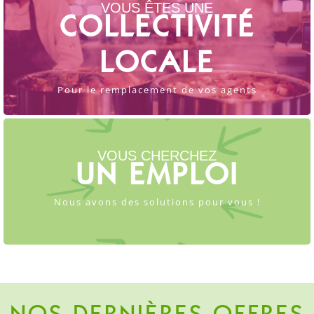
VOUS ÊTES UNE
DÉCOUVREZ
COLLECTIVITÉ
Nos offres pour les collectivités
LOCALE
En savoir plus
Pour le remplacement de vos agents
DÉCOUVREZ
VOUS CHERCHEZ
UN EMPLOI
Nos offres d'emploi
Nous avons des solutions pour vous !
En savoir plus