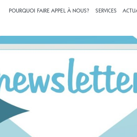
lités n°44 – Novembre2
POURQUOI FAIRE APPEL À NOUS?
SERVICES
ACTUA