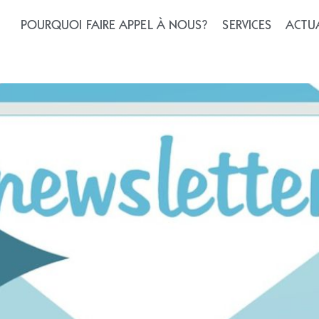
tés n°19 – juillet/août (2
POURQUOI FAIRE APPEL À NOUS?
SERVICES
ACTUA